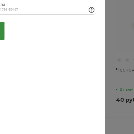
Хит
Рекомендуем
екю
Куриные кусочки
Чесноч
В наличии
В нали
UF
Артикул
XLD3-CXNE
40 ру
250 руб.
0 руб.
300 руб.