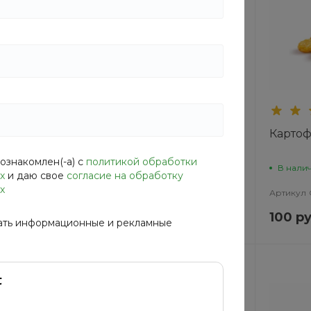
Хит
ки с
Сытные палочки с
Карто
ветчиной
ознакомлен(-а) с
политикой обработки
В наличии
В нали
х
и даю свое
согласие на обработку
х
HAQ
Артикул
Q664-QHFR
Артикул
195 руб.
100 ру
 руб.
234 руб.
ать информационные и рекламные