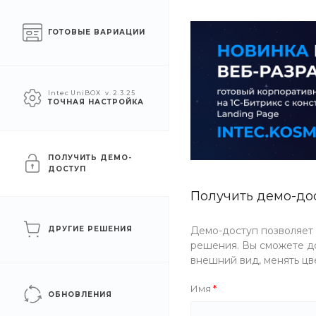
О компании
Услуги
Помощь
ГОТОВЫЕ ВАРИАЦИИ
УСЛУГИ
АКЦИИ
КОМПАН
Intec UniBOX
v. 2.3.25
ТОЧНАЯ НАСТРОЙКА
Главная
/
Каталог товаров
/
Еда
/
Закуски
Закуски
ПОЛУЧИТЬ ДЕМО-
ДОСТУП
ФИЛЬТР
Получить демо-до
ДРУГИЕ РЕШЕНИЯ
Демо-доступ позволяет
Цена
решения. Вы сможете до
внешний вид, менять цв
Имя
ОБНОВЛЕНИЯ