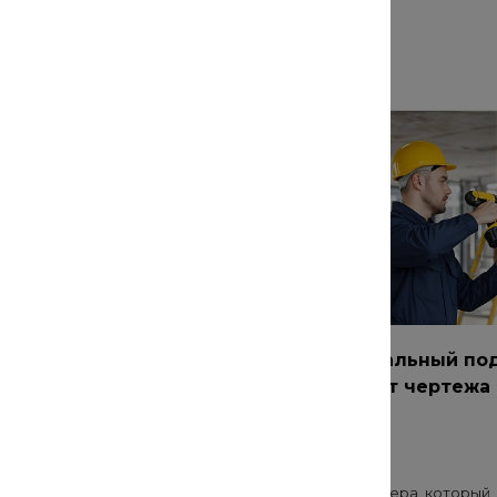
кая техника для
Профессиональный под
оздать идеальный
интерьеру: от чертежа
т
монтажа
20 июл 2021
 во многом зависит от
Создание интерьера, который