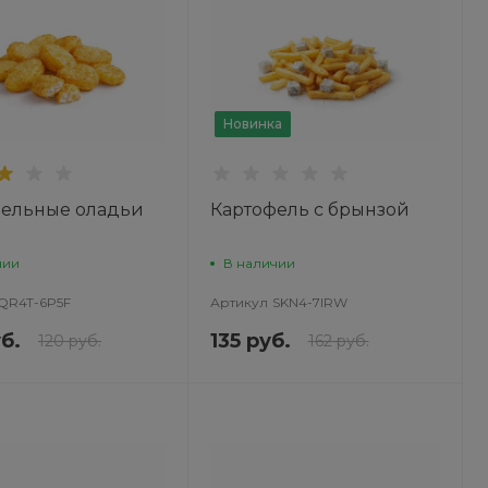
Пн-Пт: 9:30-18:30 Cб-Вс:
Выходной
sale@intecweb.ru
Новинка
фельные оладьи
Картофель с брынзой
чии
В наличии
QR4T-6P5F
Артикул
SKN4-7IRW
б.
135 руб.
120 руб.
162 руб.