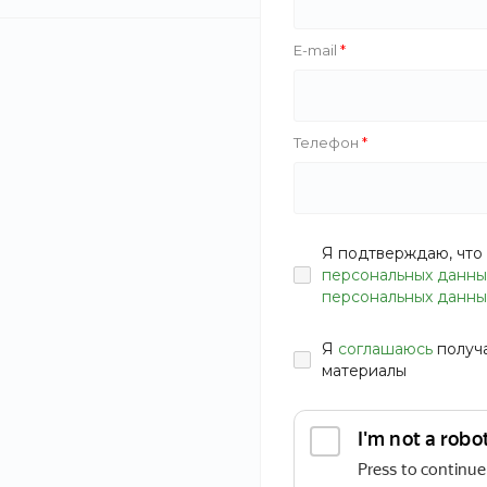
50
350
E-mail
ПРИМЕНИТЬ
Телефон
СБРОСИТЬ ФИЛЬТР
Сытные палоч
креветками
Одежда
Я подтверждаю, что 
В наличии
персональных данны
персональных данны
Артикул
MR6O-V
Мебель
195 руб.
234
Я
соглашаюсь
получ
материалы
Бытовая техника
Спортивные товары