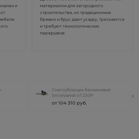
онален и
материалом для загородного
 от
строительства, но традиционные
мебели.
бревно и брус дают усадку, трескаются
вого
и требуют технологических
перерывов.
b
Снегоуборщик бензиновый
SnowVanish ST 230P
от 104 310 руб.