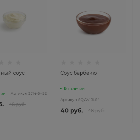
ный соус
Соус барбекю
В наличии
чии
Артикул
3J14-5H5E
Артикул
SQGV-JLS4
б.
48 руб.
40 руб.
48 руб.