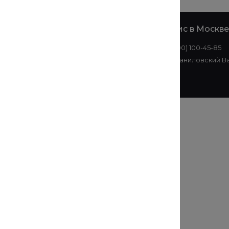
е
Офис в
Офис в Москве
Екатеринбурге
8 (800) 100-45-85
+7 (343) 214-51-05
ул. Даниловский Ва
ул. Малышева, 145АЗ