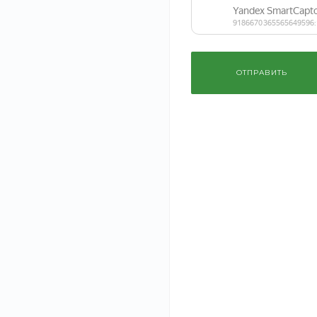
Косметика
Садовая техника
ОТПРАВИТЬ
Сантехника
Хит
Строительные
материалы
Крылья барб
В наличии
Автотехника
Артикул
QKQB-AZ
Еда
250 руб.
30