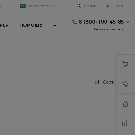
sale@intecweb.ru
Поиск
Войти
8 (800) 100-45-85
...
РЕЯ
ПОМОЩЬ
Заказать звонок
8 (800) 100-45-85
г. Челябинск, ул.
Свободы, д. 93, оф. 6
Пн-Пт: 9:30-18:30 Cб-Вс:
Выходной
sale@intecweb.ru
+7 (351) 777-80-70
Сортировка
г. Челябинск,
Копейское ш., 64
Пн-Пт: 9:30-18:30 Cб-Вс:
Выходной
sale@intecweb.ru
+7 (351) 777-80-70
г. Челябинск,
Копейское ш., 64