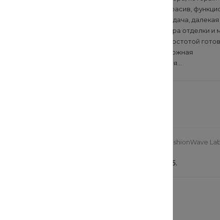
а. Температура,
одновременно красив, функци
ота и свежесть
долговечен, — задача, далекая
т на самочувствие и
хаотичного выбора отделки и 
еменный рынок
За кажущейся простотой гото
ество видов...
дизайна стоит сложная
многоступенчатая...
 заинтересовать
ная коляска StrollPro
Рубашка FashionWave La
0 руб.
от 730 руб.