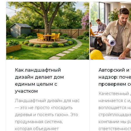
Как ландшафтный
Авторский и
дизайн делает дом
надзор: поч
единым целым с
проверяем 
участком
Качественный 
Ландшафтный дизайн для нас
начинается с и
— это не просто «посадить
воплощается н
деревья и посеять газон». Это
стройплощадке
продуманная система,
компании мы р
которая объединяет
ответственнос