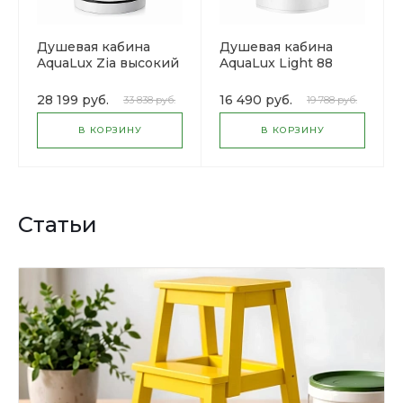
Душевая кабина
Душевая кабина
AquaLux Zia высокий
AquaLux Light 88
поддон
High высокий
поддон
28 199 руб.
16 490 руб.
33 838 руб.
19 788 руб.
В КОРЗИНУ
В КОРЗИНУ
Статьи