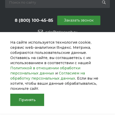
8 (800) 100-45-85
Заказать звонок
sale@intecweb.ru
г. Челябинск, ул. Свободы, д. 93, оф. 6
На сайте используется технология cookie,
сервис web-аналитики Яндекс. Метрика,
собираются пользовательские данные.
Оставаясь на сайте, вы соглашаетесь с их
использованием в соответствии с нашей
Политикой в отношении обработки
персональных данных
и
Согласием на
обработку персональных данных
. Если вы не
хотите, чтобы ваши данные обрабатывались,
покиньте сайт.
Принять
© 2026 UNIBox, Все права защищены
Главная
Главная
Кабинет
Кабинет
Корзина
Корзина
Сравнение
Сравнение