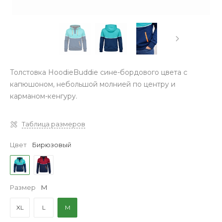
Толстовка HoodieBuddie сине-бордового цвета с
капюшоном, небольшой молнией по центру и
карманом-кенгуру.
Таблица размеров
Цвет
Бирюзовый
Размер
M
XL
L
M
‹
›