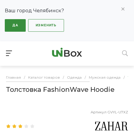
Ваш город Челябинск?
ДА
ИЗМЕНИТЬ
Главная
/
Каталог товаров
/
Одежда
/
Мужская одежда
/
Тол
Толстовка FashionWave Hoodie
Артикул
GVYL-U7XZ