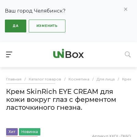
Ваш город Челябинск?
ДА
ИЗМЕНИТЬ
Главная
/
Каталог товаров
/
Косметика
/
Для лица
/
Крем д
Крем SkinRich EYE CREAM для
кожи вокруг глаз с ферментом
ласточкиного гнезна.
Хит
Новинка
Артикул
XXDL-TK6Q