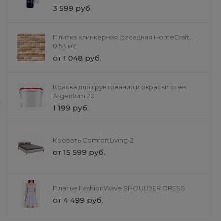
3 599 руб.
Плитка клинкерная фасадная HomeCraft,
0.53 м2
от 1 048 руб.
Строительство
Краска для грунтования и окраски стен
Монтаж сантехники
Argentum 20
Проектирование и монтаж систем в
1 199 руб.
фильтрация, насосное оборудовани
гарантией. Выезд инженера для ра
Кровать ComfortLiving-2
от 15 599 руб.
Платье FashionWave SHOULDER DRESS
от 4 499 руб.