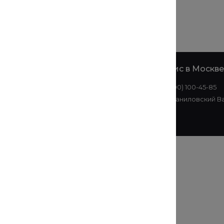
е
Офис в
Офис в Москве
Екатеринбурге
8 (800) 100-45-85
+7 (343) 214-51-05
ул. Даниловский Ва
ул. Малышева, 145АЗ