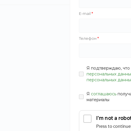
E-mail
Телефон
Я подтверждаю, что 
персональных данны
персональных данны
Я
соглашаюсь
получ
материалы
Почти у каждого автовладельца возникают мысли о
покупке видеорегистратора.