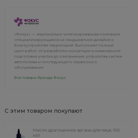
ДОСТАВКА
«Фокус» — вертикально-интегрированная компания,
специализирующаяся на ландшафтном дизайне и
благоустройстве территорий. Выполняет полный
цикл работ: от разработки концепции и инженерной
подготовки участка до озеленения, устройства систем
автополива и последующего сервисного
обслуживания.
Все товары бренда Фокус
С этим товаром покупают
Душевая кабина AquaLux
Блуза
Zia высокий поддон
28 199 руб.
от 2 990 руб
Масло драгоценное арганы для лица, 100
МЛ