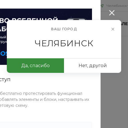
Челябинск
ИЯ
БЛОГ
ПРОЕКТЫ
КОНТАКТЫ
ФОТОГАЛЕ
ВАШ ГОРОД
ЧЕЛЯБИНСК
ры
/
Автомобильный видеорегистратор VisionTrack C330
тратор VisionTrack C330
Да, спасибо
Нет, другой
ступ
СРАВНИТЬ
 бесплатно протестировать функционал
бавлять элементы и блоки, настраивать их
Таблица размеров
етовую схему.
Характеристики
Производитель
—
Китай