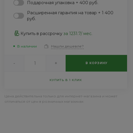
Подарочная упаковка + 400 руб.
Пн-Пт: 9:30-18:30 Cб-Вс:
Выходной
Расширенная гарантия на товар + 1 400
sale@intecweb.ru
руб.
Купить в рассрочку
за
1231.7
/ мес.
В наличии
Нашли дешевле?
-
+
В КОРЗИНУ
КУПИТЬ В 1 КЛИК
Цена действительна только для интернет-магазина и может
отличаться от цен в розничных магазинах