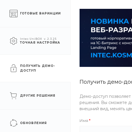
О компании
Услуги
Помощь
ГОТОВЫЕ ВАРИАЦИИ
УСЛУГИ
АКЦИИ
КОМПАН
Intec UniBOX
v. 2.3.25
ТОЧНАЯ НАСТРОЙКА
Главная
/
Каталог товаров
/
Автотехника
/
Видеорегистрато
Автомобильный видеорегис
ПОЛУЧИТЬ ДЕМО-
ДОСТУП
Получить демо-до
Новинка
Рекомендуем
Артикул
QOAJ-JWNA
ДРУГИЕ РЕШЕНИЯ
Демо-доступ позволяет
решения. Вы сможете до
внешний вид, менять цв
Имя
ОБНОВЛЕНИЯ