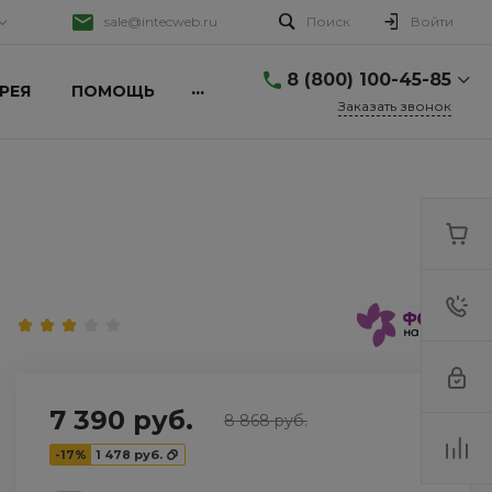
sale@intecweb.ru
Поиск
Войти
8 (800) 100-45-85
...
РЕЯ
ПОМОЩЬ
Заказать звонок
8 (800) 100-45-85
г. Челябинск, ул.
Свободы, д. 93, оф. 6
Пн-Пт: 9:30-18:30 Cб-Вс:
Выходной
sale@intecweb.ru
+7 (351) 777-80-70
г. Челябинск,
Копейское ш., 64
Пн-Пт: 9:30-18:30 Cб-Вс:
Выходной
sale@intecweb.ru
7 390 руб.
8 868 руб.
+7 (351) 777-80-70
-17%
1 478 руб.
г. Челябинск,
Копейское ш., 64