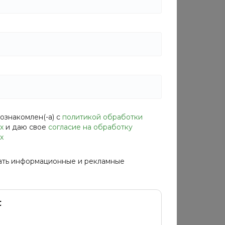
Дисплей
—
есть
Энергопотребление
—
класс А
Разрешение
—
800*600
ознакомлен(-а) с
политикой обработки
х
и даю свое
согласие на обработку
х
ать информационные и рекламные