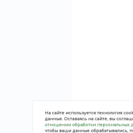
О компании
Услуги
Новости
Инженерные комму
Статьи
Строительство
Отзывы
Ремонт
Вакансии
Проектирование
Сотрудники
Дизайн интерьера
Согласие на обработку
Ландшафтный диза
персональных данных
Политика в отношении обработки
персональных данных
Сертификаты
На сайте используется технология coo
данные. Оставаясь на сайте, вы согла
отношении обработки персональных 
чтобы ваши данные обрабатывались, п