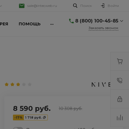
sale@intecweb.ru
Поиск
Войти
8 (800) 100-45-85
...
РЕЯ
ПОМОЩЬ
Заказать звонок
8 (800) 100-45-85
г. Челябинск, ул.
Свободы, д. 93, оф. 6
Пн-Пт: 9:30-18:30 Cб-Вс:
Выходной
sale@intecweb.ru
+7 (351) 777-80-70
г. Челябинск,
Копейское ш., 64
Пн-Пт: 9:30-18:30 Cб-Вс:
Выходной
sale@intecweb.ru
8 590 руб.
10 308 руб.
+7 (351) 777-80-70
-17%
1 718 руб.
г. Челябинск,
Копейское ш., 64