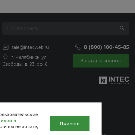
8 (800) 100-45-85
sale@intecweb.ru
г. Челябинск, ул.
Заказать звонок
Свободы, д. 93, оф. 6
пользовательские
тикой в
Принять
Если вы не хотите,