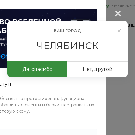
Челябинск
ИЯ
БЛОГ
ПРОЕКТЫ
КОНТАКТЫ
ФОТОГАЛЕ
ВАШ ГОРОД
ЧЕЛЯБИНСК
ье DressElegance
Да, спасибо
Нет, другой
ступ
СРАВНИТЬ
 бесплатно протестировать функционал
Таблица размеров
бавлять элементы и блоки, настраивать их
етовую схему.
Цвет
Желтый