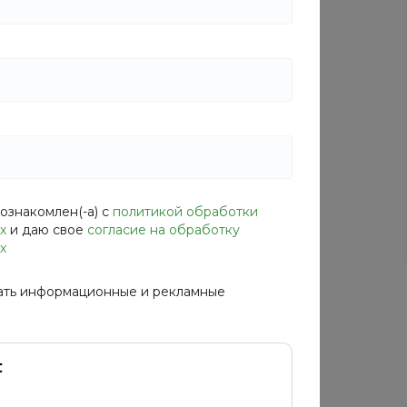
Размер
128/134 RUS
146/152 RUS
158/164 RUS
128/134 RUS
Характеристики
Тип
—
Детское платье
Производитель
—
Италия
Состав
—
Полиэстер - 89%, Эластан - 11%
Длина
—
74 см
ознакомлен(-а) с
политикой обработки
х
и даю свое
согласие на обработку
х
ать информационные и рекламные