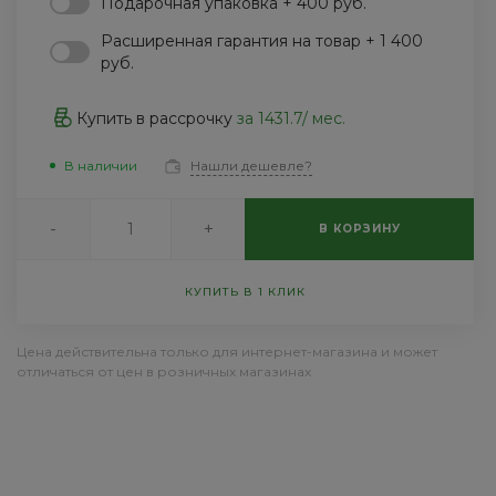
Подарочная упаковка + 400 руб.
Пн-Пт: 9:30-18:30 Cб-Вс:
Выходной
Расширенная гарантия на товар + 1 400
sale@intecweb.ru
руб.
Купить в рассрочку
за
1431.7
/ мес.
В наличии
Нашли дешевле?
-
+
В КОРЗИНУ
КУПИТЬ В 1 КЛИК
Цена действительна только для интернет-магазина и может
отличаться от цен в розничных магазинах