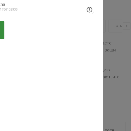
ВИДЕО
ОТЗЫВЫ
КАК КУПИТЬ?
ОПЛАТА
проверенных брендов. В нашем каталоге вы найдете
суары, одежда и обувь помогут подчеркнуть все ваши
ор моделей позволят собрать стильную коллекцию
ды и аксессуаров: наши консультанты точно знают, что
д раковину
Ламинат HomeCraft 3078