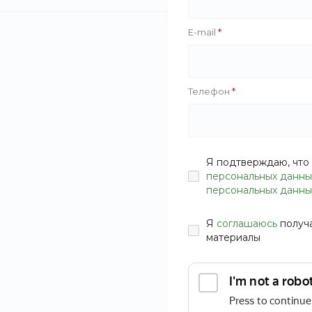
E-mail
Телефон
Я подтверждаю, что 
персональных данны
персональных данны
Я
соглашаюсь
получ
материалы
Ультрастильное платье непременно оценит юная леди.
Актуальный расклешенный силуэт и длина мини
смотрятся особенно эффектно за счет пышной оборки