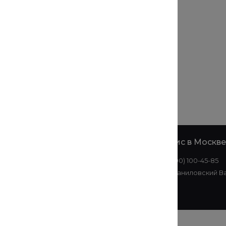
е
Офис в
Офис в Москве
Екатеринбурге
8 (800) 100-45-85
+7 (343) 214-51-05
ул. Даниловский Ва
ул. Малышева, 145АЗ