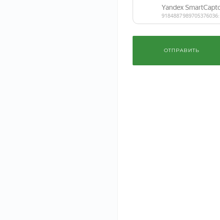
по низу.
ОПИСАНИЕ
ХАРАКТЕРИСТИКИ
ДОКУМЕНТЫ
ОТПРАВИТЬ
Наш интернет-магазин предлагает одежду и аксессуары 
товары любых размеров для всех типов фигур. Наши аксес
достоинства и скрыть недостатки.
Широкие размерные сетки, приятные цены и большой выб
‹
›
образов на все случаи жизни. Мы поможем с выбором одеж
будет модно и актуально в этом сезоне.
Рекомендуем
Смартфон TechEdge Mi 9
Тумба по