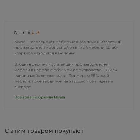
ДОСТАВКА
Nivela — словенская мебельная компания, известный
производитель корпусной и мягкой мебели. Штаб-
квартира находится в Веленье.
Входит в десятку крупнейших производителей
мебели в Европе с объёмом производства 1,65 млн
единиц мебели ежегодно. Примерно 95 % всей
мебели, производимой на заводах Nivela, идёт на
экспорт.
Все товары бренда Nivela
С этим товаром покупают
HomeCraft - Биорид Спрей
Кровать Comfo