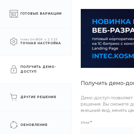
О компании
Услуги
Помощь
ГОТОВЫЕ ВАРИАЦИИ
УСЛУГИ
АКЦИИ
КОМПАН
Intec UniBOX
v. 2.3.25
ТОЧНАЯ НАСТРОЙКА
Главная
/
Каталог товаров
/
Одежда
/
Детская одежда
/
Плат
Платье DressElegance
ПОЛУЧИТЬ ДЕМО-
ДОСТУП
Получить демо-до
Артикул
JQ31-TSSE
ДРУГИЕ РЕШЕНИЯ
Демо-доступ позволяет
решения. Вы сможете до
внешний вид, менять цв
Имя
ОБНОВЛЕНИЯ