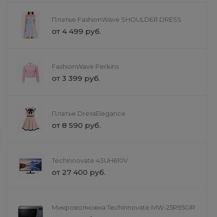
2 599 руб.
от 15 599 руб
Платье FashionWave SHOULDER DRESS
от 4 499 руб.
FashionWave Perkins
от 3 399 руб.
Дизайн интерьера
Платье DressElegance
Строительство
от 8 590 руб.
Предлагаем строительство «под кл
сметой, фиксированными сроками 
материалы, поэтапный контроль кач
TechInnovate 43UH610V
объекте.
от 27 400 руб.
Микроволновка TechInnovate MW-25R95GIR