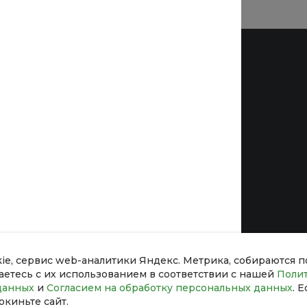
Помощь
никации
Покупки
Вопрос - ответ
Бренды
Коллекции
Готовые образы
йн
Возможности
kie, сервис web-аналитики Яндекс. Метрика, собираются 
шаетесь с их использованием в соответствии с нашей
Поли
данных
и
Согласием на обработку персональных данных
. 
окиньте сайт.