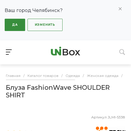
Ваш город Челябинск?
ДА
ИЗМЕНИТЬ
Главная
/
Каталог товаров
/
Одежда
/
Женская одежда
/
Бл
Блуза FashionWave SHOULDER
SHIRT
Артикул
JLMI-5338