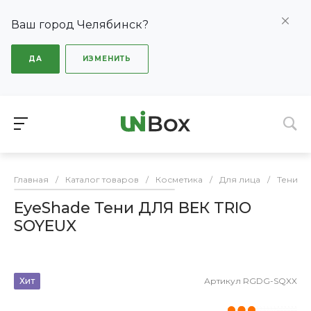
Ваш город Челябинск?
ДА
ИЗМЕНИТЬ
Главная
/
Каталог товаров
/
Косметика
/
Для лица
/
Тени дл
EyeShade Тени ДЛЯ ВЕК TRIO
SOYEUX
Хит
Артикул
RGDG-SQXX