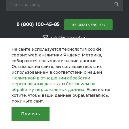
8 (800) 100-45-85
Заказать звонок
sale@intecweb.ru
г. Челябинск, ул. Свободы, д. 93, оф. 6
На сайте используется технология cookie,
сервис web-аналитики Яндекс. Метрика,
собираются пользовательские данные.
Оставаясь на сайте, вы соглашаетесь с их
использованием в соответствии с нашей
Политикой в отношении обработки
персональных данных
и
Согласием на
обработку персональных данных
. Если вы не
хотите, чтобы ваши данные обрабатывались,
покиньте сайт.
Принять
© 2026 UNIBox, Все права защищены
Главная
Главная
Кабинет
Кабинет
Корзина
Корзина
Сравнение
Сравнение