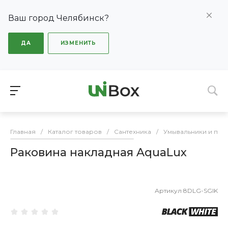
Ваш город Челябинск?
ДА
ИЗМЕНИТЬ
Главная
/
Каталог товаров
/
Сантехника
/
Умывальники и пье
Раковина накладная AquaLux
Артикул
8DLG-SGIK