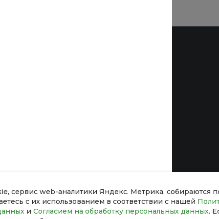
Помощь
никации
Покупки
Вопрос - ответ
Бренды
Коллекции
Готовые образы
йн
Возможности
kie, сервис web-аналитики Яндекс. Метрика, собираются 
шаетесь с их использованием в соответствии с нашей
Поли
данных
и
Согласием на обработку персональных данных
. 