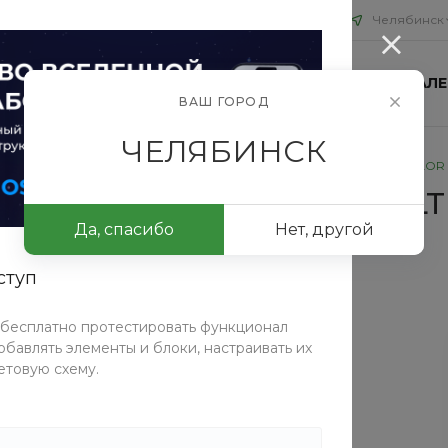
Челябинск
ИЯ
БЛОГ
ПРОЕКТЫ
КОНТАКТЫ
ФОТОГАЛЕ
ВАШ ГОРОД
ЧЕЛЯБИНСК
я век
/
EyeShade Палитра ТЕНЕЙ ДЛЯ ВЕК IDEAL VISUAL MULTI COLO
ДЛЯ ВЕК IDEAL VISUAL MUL
Да, спасибо
Нет, другой
ступ
СРАВНИТЬ
 бесплатно протестировать функционал
Таблица размеров
бавлять элементы и блоки, настраивать их
етовую схему.
Характеристики
Тип
—
Тени
Производитель
—
Великобритания