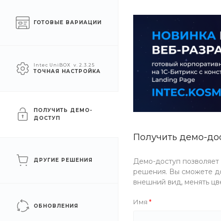
О компании
Услуги
Помощь
ГОТОВЫЕ ВАРИАЦИИ
УСЛУГИ
АКЦИИ
КОМПАН
Intec UniBOX
v. 2.3.25
ТОЧНАЯ НАСТРОЙКА
Главная
/
Каталог товаров
/
Косметика
/
Для лица
/
Тени дл
EyeShade Палитра ТЕНЕЙ 
ПОЛУЧИТЬ ДЕМО-
ДОСТУП
Получить демо-до
Рекомендуем
Артикул
2QQN-M4PS
ДРУГИЕ РЕШЕНИЯ
Демо-доступ позволяет
решения. Вы сможете до
внешний вид, менять цв
Имя
ОБНОВЛЕНИЯ