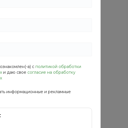
Объем
—
3 гр
Состав
—
см. на упаковке
ознакомлен(-а) с
политикой обработки
х
и даю свое
согласие на обработку
х
ать информационные и рекламные