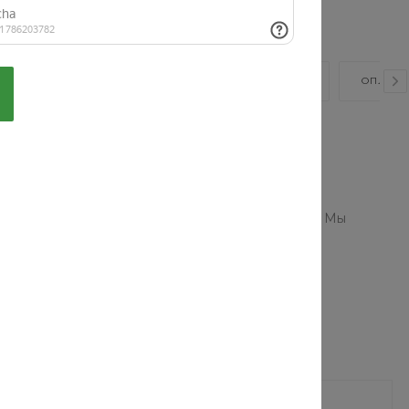
ВИДЕО
ОТЗЫВЫ
КАК КУПИТЬ?
ОПЛАТА
у по выгодным ценам. Каталог включает тысячи
ровых брендов. Здесь вы найдете косметику
ных типов, возрастов, с любыми потребностями. Мы
ки, которая подойдет даже профессиональным
ки
Жилет