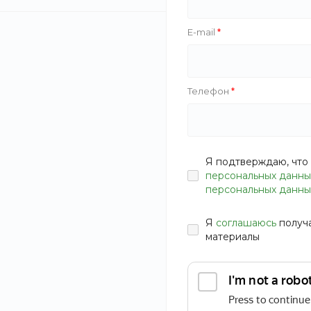
E-mail
Телефон
Я подтверждаю, что 
персональных данны
персональных данны
Я
соглашаюсь
получ
материалы
Палитра теней для век Ideal Visual Multi Color Eye
Shadow от Touch in Sol. Новая концепция идеальных
теней позволяет легко и просто создать