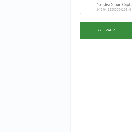
профессиональный макияж для глаз.
ОПИСАНИЕ
ХАРАКТЕРИСТИКИ
ДОКУМЕНТЫ
ОТПРАВИТЬ
Наш интернет-магазин предлагает качественную косметик
наименований сертифицированной продукции ведущих ми
российского и зарубежного производства.
В ассортименте интернет-магазина средства для кожи раз
‹
›
предлагаем также большой выбор декоративной космети
визажистам.
Рекомендуем
Брюки бежевые
Кроссов