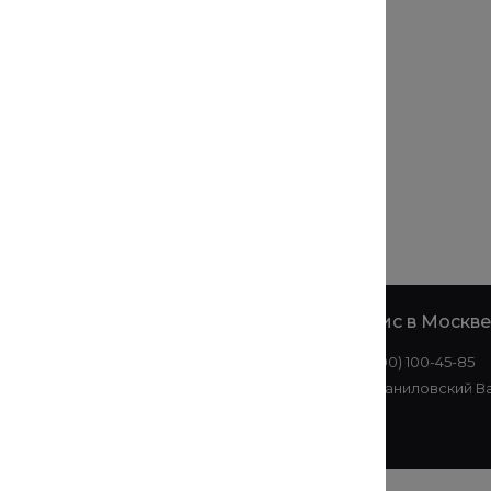
е
Офис в
Офис в Москве
Екатеринбурге
8 (800) 100-45-85
+7 (343) 214-51-05
ул. Даниловский Ва
ул. Малышева, 145АЗ