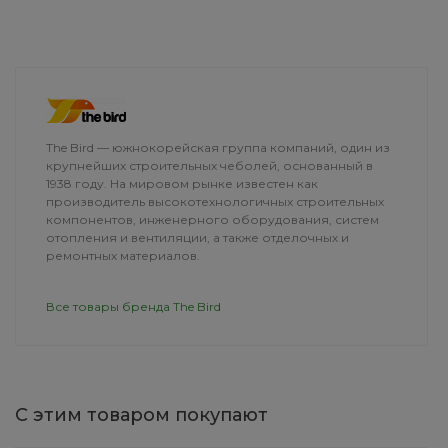
ДОСТАВКА
The Bird — южнокорейская группа компаний, один из
крупнейших строительных чеболей, основанный в
1938 году. На мировом рынке известен как
производитель высокотехнологичных строительных
компонентов, инженерного оборудования, систем
отопления и вентиляции, а также отделочных и
ремонтных материалов.
Все товары бренда The Bird
С этим товаром покупают
HairLux Шампунь
Газонокосилк