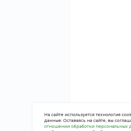
О компании
Услуги
Новости
Инженерные комму
Статьи
Строительство
Отзывы
Ремонт
Вакансии
Проектирование
Сотрудники
Дизайн интерьера
Согласие на обработку
Ландшафтный диза
персональных данных
Политика в отношении обработки
персональных данных
Сертификаты
На сайте используется технология coo
данные. Оставаясь на сайте, вы согла
отношении обработки персональных 