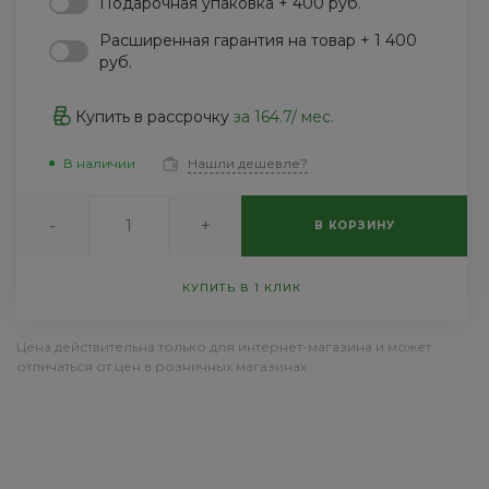
Подарочная упаковка + 400 руб.
Пн-Пт: 9:30-18:30 Cб-Вс:
Выходной
Расширенная гарантия на товар + 1 400
sale@intecweb.ru
руб.
Купить в рассрочку
за
164.7
/ мес.
В наличии
Нашли дешевле?
-
+
В КОРЗИНУ
КУПИТЬ В 1 КЛИК
Цена действительна только для интернет-магазина и может
отличаться от цен в розничных магазинах