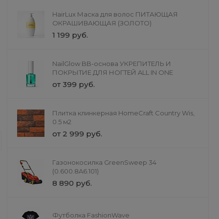
ТРОПИЧЕСКИЙ MANGO
GreenSweep Si
HairLux Маска для волос ПИТАЮЩАЯ
Comfort
109 руб.
20 890 руб.
ОКРАШИВАЮЩАЯ (ЗОЛОТО)
1 199 руб.
NailGlow BB-основа УКРЕПИТЕЛЬ И
ПОКРЫТИЕ ДЛЯ НОГТЕЙ ALL IN ONE
от 399 руб.
Ремонт
Плитка клинкерная HomeCraft Country Wis,
Ландшафтный дизайн
0.5 м2
от 2 999 руб.
Создадим сад вашей мечты. Ландш
формы, освещение. Гармоничное со
Преобразим участок в уютное прос
Газонокосилка GreenSweep 34
(0.600.8A6.101)
8 890 руб.
Футболка FashionWave