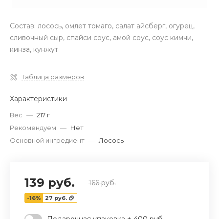
Состав: лосось, омлет томаго, салат айсберг, огурец,
сливочный сыр, спайси соус, амой соус, соус кимчи,
кинза, кунжут
Таблица размеров
Характеристики
Вес
—
217 г
Рекомендуем
—
Нет
Основной ингредиент
—
Лосось
139 руб.
166 руб.
-16%
27 руб.
Подарочная упаковка + 400 руб.