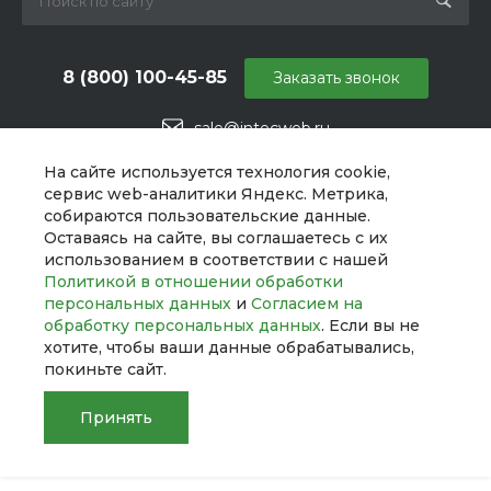
8 (800) 100-45-85
Заказать звонок
sale@intecweb.ru
г. Челябинск, ул. Свободы, д. 93, оф. 6
На сайте используется технология cookie,
сервис web-аналитики Яндекс. Метрика,
собираются пользовательские данные.
Оставаясь на сайте, вы соглашаетесь с их
использованием в соответствии с нашей
Политикой в отношении обработки
персональных данных
и
Согласием на
обработку персональных данных
. Если вы не
хотите, чтобы ваши данные обрабатывались,
покиньте сайт.
Принять
© 2026 UNIBox, Все права защищены
Главная
Главная
Кабинет
Кабинет
Корзина
Корзина
Сравнение
Сравнение