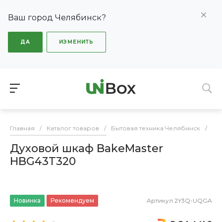
Ваш город Челябинск?
ДА
ИЗМЕНИТЬ
Главная
/
Каталог товаров
/
Бытовая техника Челябинск
/
Ду
Духовой шкаф BakeMaster
HBG43T320
Новинка
Рекомендуем
Артикул
2Y3Q-UQGA