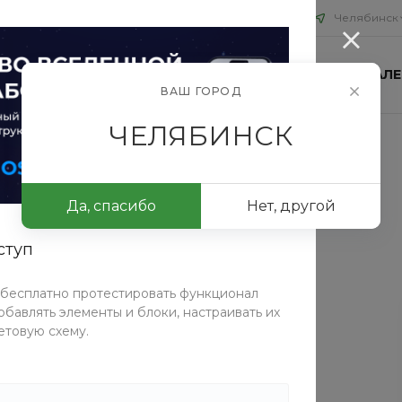
Челябинск
ИЯ
БЛОГ
ПРОЕКТЫ
КОНТАКТЫ
ФОТОГАЛЕ
ВАШ ГОРОД
ЧЕЛЯБИНСК
нзопилы Челябинск
/
Бензопила ForestRazor EA32558
32558
Да, спасибо
Нет, другой
ступ
СРАВНИТЬ
 бесплатно протестировать функционал
Таблица размеров
бавлять элементы и блоки, настраивать их
етовую схему.
Характеристики
Тип
—
Бензиновая
Производитель
—
Россия