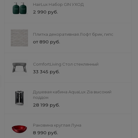
HairLux Набор GIN УХОД
от 6 480 руб.
12 620 руб.
2 990 руб.
Плитка декоративная Лофт брик, гипс
от 890 руб.
Ремонт
ComfortLiving Стол стеклянный
Разработка дизайн-проек
33 345 руб.
Разработаем детальный дизайн-пр
3D-визуализации до полного пакет
Душевая кабина AquaLux Zia высокий
материалов, мебели и освещения.
поддон
28 199 руб.
Раковина круглая Луна
8 990 руб.