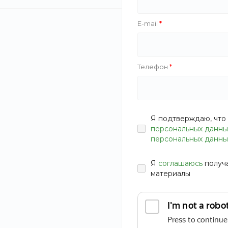
E-mail
Телефон
Я подтверждаю, что 
персональных данны
персональных данны
Я
соглашаюсь
получ
материалы
Бензопила Huter BS-45M NEW оснащена двигателем
мощностью 2.3 л.с. Это инструмент для бытового
использования - распилки дров для камина, ухода за