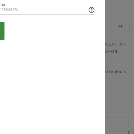
ВИДЕО
ОТЗЫВЫ
КАК КУПИТЬ?
ОПЛАТА
ную садовую технику по доступным ценам. Мы предлагаем
 стран. В нашем каталоге представлена современная
более функциональным и комфортным.
ем, используются качественные и экологичные материалы.
будет безопасна в эксплуатации.
гли 922
Блуза