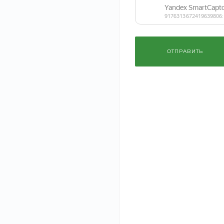
садом, небольшого строительства.
ОПИСАНИЕ
ХАРАКТЕРИСТИКИ
ДОКУМЕНТЫ
ОТПРАВИТЬ
В нашем интернет-магазине вы можете купить качествен
продукцию известных производителей из России и других
садовая техника, которая сделает процесс садоводства 
При производстве садовой техники, которую мы предлага
Благодаря этому техника прослужит максимально долго и 
Рекомендуем
Видеорегистратор
Диван Лэн
VisionTrack One-900