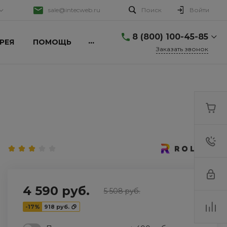
sale@intecweb.ru
Поиск
Войти
8 (800) 100-45-85
...
РЕЯ
ПОМОЩЬ
Заказать звонок
8 (800) 100-45-85
г. Челябинск, ул.
Свободы, д. 93, оф. 6
Пн-Пт: 9:30-18:30 Cб-Вс:
Выходной
sale@intecweb.ru
+7 (351) 777-80-70
г. Челябинск,
Копейское ш., 64
Пн-Пт: 9:30-18:30 Cб-Вс:
Выходной
sale@intecweb.ru
4 590 руб.
5 508 руб.
+7 (351) 777-80-70
-17%
918 руб.
г. Челябинск,
Копейское ш., 64