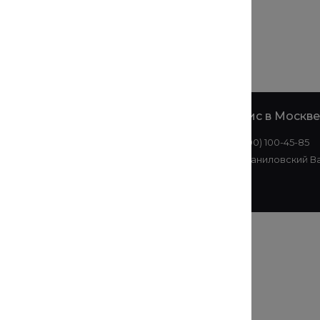
е
Офис в
Офис в Москве
Екатеринбурге
8 (800) 100-45-85
+7 (343) 214-51-05
ул. Даниловский Ва
ул. Малышева, 145АЗ