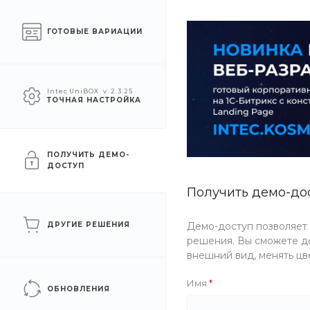
О компании
Услуги
Помощь
ГОТОВЫЕ ВАРИАЦИИ
УСЛУГИ
АКЦИИ
КОМПАН
Intec UniBOX
v. 2.3.25
ТОЧНАЯ НАСТРОЙКА
Главная
/
Каталог товаров
/
Садовая техника Челябинск
/
Бе
Бензопила ForestRazor EA
ПОЛУЧИТЬ ДЕМО-
ДОСТУП
Получить демо-до
Хит
Артикул
D76D-UUPJ
ДРУГИЕ РЕШЕНИЯ
Демо-доступ позволяет
решения. Вы сможете до
внешний вид, менять цв
Имя
ОБНОВЛЕНИЯ