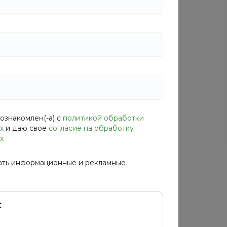
Габариты
—
60x64x200 см
Материал верха
—
пластик
ознакомлен(-а) с
политикой обработки
х
и даю свое
согласие на обработку
х
ать информационные и рекламные