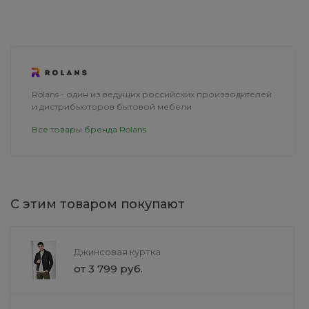
ДОСТАВКА
Rolans - один из ведущих российских производителей
и дистрибьюторов бытовой мебели
Все товары бренда Rolans
С этим товаром покупают
Джинсовая куртка
от 3 799 руб.
Кофемашина BrewGenius
Микроволнов
4011EE
TechInnovate 