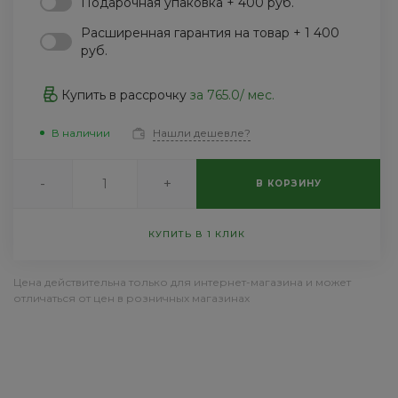
Подарочная упаковка + 400 руб.
Пн-Пт: 9:30-18:30 Cб-Вс:
Выходной
Расширенная гарантия на товар + 1 400
sale@intecweb.ru
руб.
Купить в рассрочку
за
765.0
/ мес.
В наличии
Нашли дешевле?
-
+
В КОРЗИНУ
КУПИТЬ В 1 КЛИК
Цена действительна только для интернет-магазина и может
отличаться от цен в розничных магазинах